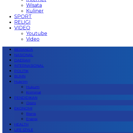
Wisata
Kuliner
SPORT
RELIGI
VIDEO
Youtube
Video
BERANDA
NASIONAL
DAERAH
INTERNASIONAL
POLITIK
BUMN
Hukrim
Hukum
Kriminal
PENDIDIKAN
Opini
EKONOMI
Bisnis
Energi
HEALTH
LIFE STYLE