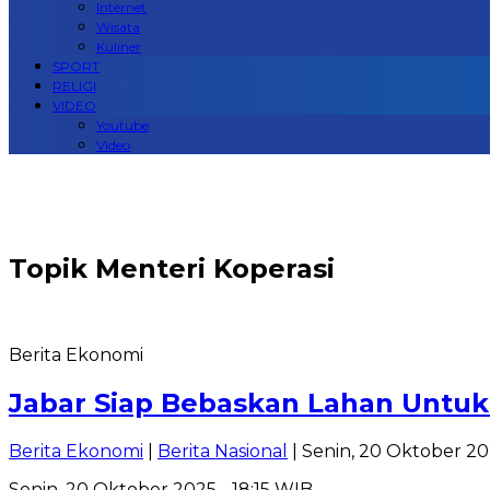
Internet
Wisata
Kuliner
SPORT
RELIGI
VIDEO
Youtube
Video
Topik
Menteri Koperasi
Berita Ekonomi
Jabar Siap Bebaskan Lahan Untuk
Berita Ekonomi
|
Berita Nasional
| Senin, 20 Oktober 20
Senin, 20 Oktober 2025 - 18:15 WIB