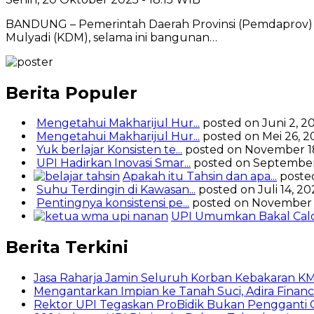
BANDUNG – Pemerintah Daerah Provinsi (Pemdaprov) 
Mulyadi (KDM), selama ini bangunan…
Berita Populer
Mengetahui Makharijul Hur...
posted on Juni 2, 2
Mengetahui Makharijul Hur...
posted on Mei 26, 2
Yuk berlajar Konsisten te...
posted on November 1
UPI Hadirkan Inovasi Smar...
posted on September
Apakah itu Tahsin dan apa...
poste
Suhu Terdingin di Kawasan...
posted on Juli 14, 2
Pentingnya konsistensi pe...
posted on November 
UPI Umumkan Bakal Calon
Berita Terkini
Jasa Raharja Jamin Seluruh Korban Kebakaran KM 
Mengantarkan Impian ke Tanah Suci, Adira Fi
Rektor UPI Tegaskan ProBidik Bukan Pengganti