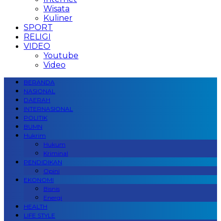
Wisata
Kuliner
SPORT
RELIGI
VIDEO
Youtube
Video
BERANDA
NASIONAL
DAERAH
INTERNASIONAL
POLITIK
BUMN
Hukrim
Hukum
Kriminal
PENDIDIKAN
Opini
EKONOMI
Bisnis
Energi
HEALTH
LIFE STYLE