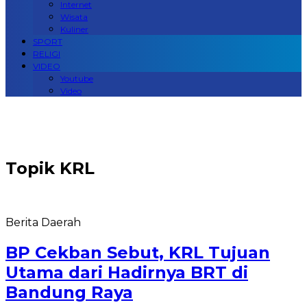
Internet
Wisata
Kuliner
SPORT
RELIGI
VIDEO
Youtube
Video
Topik
KRL
Berita Daerah
BP Cekban Sebut, KRL Tujuan
Utama dari Hadirnya BRT di
Bandung Raya