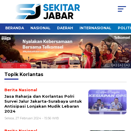
BERANDA
NASIONAL
DAERAH
INTERNASIONAL
POLIT
Topik
Korlantas
Berita Nasional
Jasa Raharja dan Korlantas Polri
Survei Jalur Jakarta-Surabaya untuk
Antisipasi Lonjakan Mudik Lebaran
2024
Selasa, 27 Februari 2024 - 15:56 WIB
Berita Nasional