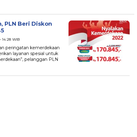
 PLN Beri Diskon
45
- 14:28 WIB
an peringatan kemerdekaan
ikan layanan spesial untuk
merdekaan”, pelanggan PLN