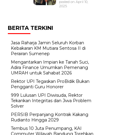
posted on April 10,
2025
BERITA TERKINI
Jasa Raharja Jamin Seluruh Korban
Kebakaran KM Mutiara Sentosa II di
Perairan Sumenep
Mengantarkan Impian ke Tanah Suci,
Adira Finance Umumkan Pemenang
UMRAH untuk Sahabat 2026
Rektor UPI Tegaskan ProBidik Bukan
Pengganti Guru Honorer
999 Lulusan UPI Diwisuda, Rektor
Tekankan Integritas dan Jiwa Problem
Solver
PERSIB Perpanjang Kontrak Kakang
Rudianto Hingga 2029
Tembus 10 Juta Penumpang, KAI
Commuter Wilayah Bandung Torehkan