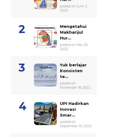
posted on Juni 2,
2023
Mengetahui
Makharijul
Hur...
posted on Mei 26,
2023
Yuk berlajar
Konsisten
te...
posted on
November 18, 2022
UPI Hadirkan
Inovasi
Smar...
posted on
September 15, 2025