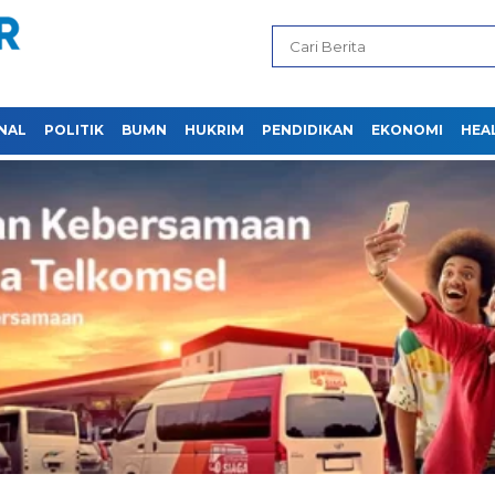
NAL
POLITIK
BUMN
HUKRIM
PENDIDIKAN
EKONOMI
HEA