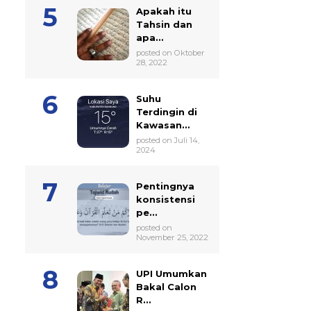
Apakah itu
Tahsin dan
apa...
posted on Oktober
28, 2022
Suhu
Terdingin di
Kawasan...
posted on Juli 14,
2024
Pentingnya
konsistensi
pe...
posted on
November 25, 2022
UPI Umumkan
Bakal Calon
R...