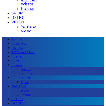
Wisata
Kuliner
SPORT
RELIGI
VIDEO
Youtube
Video
BERANDA
NASIONAL
DAERAH
INTERNASIONAL
POLITIK
BUMN
Hukrim
Hukum
Kriminal
PENDIDIKAN
Opini
EKONOMI
Bisnis
Energi
HEALTH
LIFE STYLE