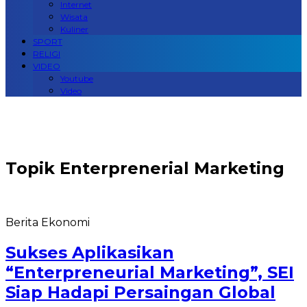
Internet
Wisata
Kuliner
SPORT
RELIGI
VIDEO
Youtube
Video
Topik
Enterprenerial Marketing
Berita Ekonomi
Sukses Aplikasikan
“Enterpreneurial Marketing”, SEI
Siap Hadapi Persaingan Global