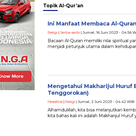
Topik
Al-Qur’an
Ini Manfaat Membaca Al-Qura
Religi
|
Serba-serbi
| Jumat, 16 Juni 2023 - 04:56 
Bacaan Al-Quran memiliki nilai spiritual y
menjadi petunjuk utama dalam kehidupa
Mengetahui Makharijul Huruf Ba
Tenggorokan)
Headline
|
Religi
| Jumat, 2 Juni 2023 - 04:42 WIB
Alhamdulillah, kita bisa melanjutkan kem
kita bahas kali ini adalah Makharijul Huru