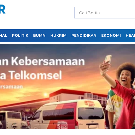
NAL
POLITIK
BUMN
HUKRIM
PENDIDIKAN
EKONOMI
HEA