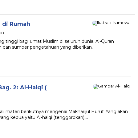
n di Rumah
WIB
ang tinggi bagi umat Muslim di seluruh dunia. Al-Quran
n dan sumber pengetahuan yang diberikan…
g. 2: Al-Halqi (
bali materi berikutnya mengenai Makharijul Huruf. Yang akan
f yang kedua yaitu Al-halqi (tenggorokan)….