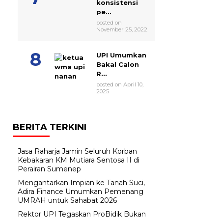
konsistensi
pe...
posted on
November 25, 2022
UPI Umumkan
Bakal Calon
R...
posted on April 10,
2025
BERITA TERKINI
Jasa Raharja Jamin Seluruh Korban
Kebakaran KM Mutiara Sentosa II di
Perairan Sumenep
Mengantarkan Impian ke Tanah Suci,
Adira Finance Umumkan Pemenang
UMRAH untuk Sahabat 2026
Rektor UPI Tegaskan ProBidik Bukan