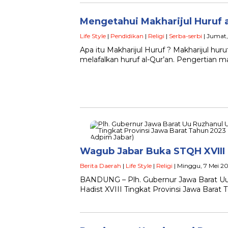
Mengetahui Makharijul Huruf 
Life Style
|
Pendidikan
|
Religi
|
Serba-serbi
| Jumat,
Apa itu Makharijul Huruf ? Makharijul hu
melafalkan huruf al-Qur’an. Pengertian ma
Wagub Jabar Buka STQH XVIII 
Berita Daerah
|
Life Style
|
Religi
| Minggu, 7 Mei 20
BANDUNG – Plh. Gubernur Jawa Barat Uu 
Hadist XVIII Tingkat Provinsi Jawa Barat 