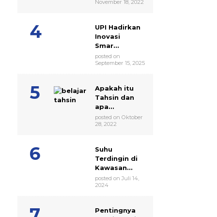
November 18, 2022
UPI Hadirkan
Inovasi
Smar...
posted on
September 15, 2025
Apakah itu
Tahsin dan
apa...
posted on Oktober
28, 2022
Suhu
Terdingin di
Kawasan...
posted on Juli 14,
2024
Pentingnya