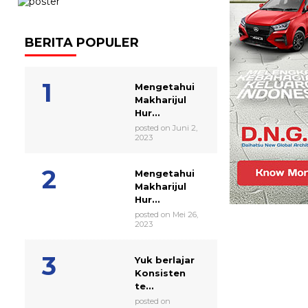
BERITA POPULER
Mengetahui
Makharijul
Hur...
posted on Juni 2,
2023
Mengetahui
Makharijul
Hur...
posted on Mei 26,
2023
Yuk berlajar
Konsisten
te...
posted on