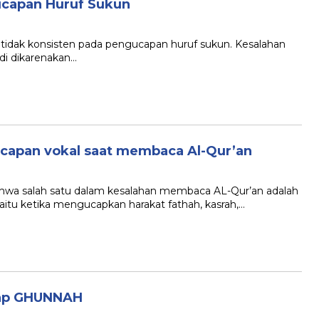
ucapan Huruf Sukun
k konsisten pada pengucapan huruf sukun. Kesalahan
di dikarenakan…
ucapan vokal saat membaca Al-Qur’an
 salah satu dalam kesalahan membaca AL-Qur’an adalah
aitu ketika mengucapkan harakat fathah, kasrah,…
adap GHUNNAH