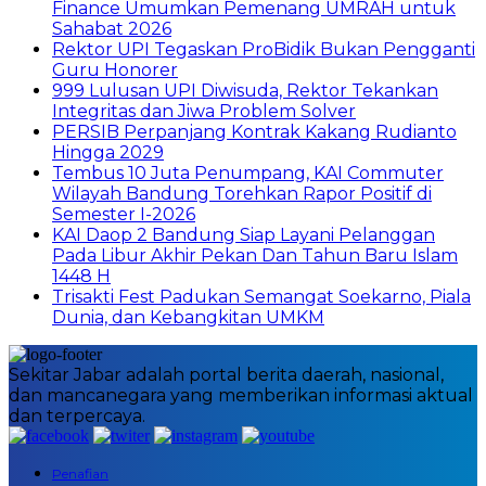
Finance Umumkan Pemenang UMRAH untuk
Sahabat 2026
Rektor UPI Tegaskan ProBidik Bukan Pengganti
Guru Honorer
999 Lulusan UPI Diwisuda, Rektor Tekankan
Integritas dan Jiwa Problem Solver
PERSIB Perpanjang Kontrak Kakang Rudianto
Hingga 2029
Tembus 10 Juta Penumpang, KAI Commuter
Wilayah Bandung Torehkan Rapor Positif di
Semester I-2026
KAI Daop 2 Bandung Siap Layani Pelanggan
Pada Libur Akhir Pekan Dan Tahun Baru Islam
1448 H
Trisakti Fest Padukan Semangat Soekarno, Piala
Dunia, dan Kebangkitan UMKM
Sekitar Jabar adalah portal berita daerah, nasional,
dan mancanegara yang memberikan informasi aktual
dan terpercaya.
Penafian