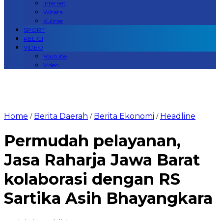
Internet
Wisata
Kuliner
SPORT
RELIGI
VIDEO
Youtube
Video
Home
Berita Daerah
Berita Ekonomi
Headline
/
/
/
Permudah pelayanan,
Jasa Raharja Jawa Barat
kolaborasi dengan RS
Sartika Asih Bhayangkara