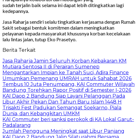
sudah terjalin baik selama ini dapat lebih ditingkatkan lagi
kedepannya.
Jasa Raharja sendiri selalu tingkatkan kerjasama dengan Rumah
Sakit sebagai bentuk komitmen dalam meningkatkan
pelayanan kepada masyarakat khususnya korban kecelakaan
lalu lintas jalan, tutup Eko Prasetyo.
Berita Terkait
Jasa Raharja Jamin Seluruh Korban Kebakaran KM
Mutiara Sentosa II di Perairan Sumenep
Mengantarkan Impian ke Tanah Suci, Adira Finance
Umumkan Pemenang UMRAH untuk Sahabat 2026
Tembus 10 Juta Penumpang, KAI Commuter Wilayah
Bandung Torehkan Rapor Positif di Semester I-2026
KAI Daop 2 Bandung Siap Layani Pelanggan Pada
Libur Akhir Pekan Dan Tahun Baru Islam 1448 H
Trisakti Fest Padukan Semangat Soekarno, Piala
Dunia, dan Kebangkitan UMKM
KAI Commuter beri sanksi perokok di KA Lokal Garut-
Padalarang
Jumlah Pengguna Meningkat saat Libur Panjang
KAI Daop 2 Bandung Jalin Silaturahmi Bersama