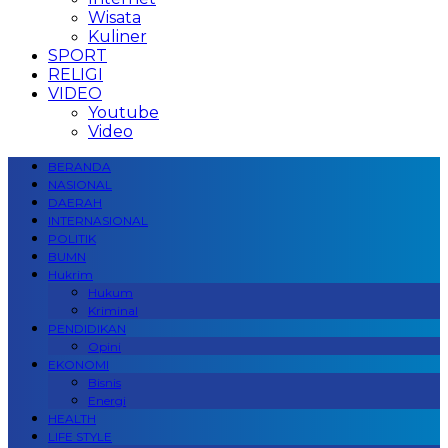
Wisata
Kuliner
SPORT
RELIGI
VIDEO
Youtube
Video
BERANDA
NASIONAL
DAERAH
INTERNASIONAL
POLITIK
BUMN
Hukrim
Hukum
Kriminal
PENDIDIKAN
Opini
EKONOMI
Bisnis
Energi
HEALTH
LIFE STYLE