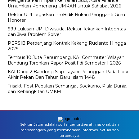
Mengantarkan Impian ke Tanah Suci, Adira Finance
Umumkan Pemenang UMRAH untuk Sahabat 2026
Rektor UPI Tegaskan ProBidik Bukan Pengganti Guru
Honorer
999 Lulusan UPI Diwisuda, Rektor Tekankan Integritas
dan Jiwa Problem Solver
PERSIB Perpanjang Kontrak Kakang Rudianto Hingga
2029
Tembus 10 Juta Penumpang, KAI Commuter Wilayah
Bandung Torehkan Rapor Positif di Semester I-2026
KAI Daop 2 Bandung Siap Layani Pelanggan Pada Libur
Akhir Pekan Dan Tahun Baru Islam 1448 H
Trisakti Fest Padukan Semangat Soekarno, Piala Dunia,
dan Kebangkitan UMKM
Sekitar Jabar adalah portal berita daerah, nasional, dan
mancanegara yang memberikan informasi aktual dan
terpercaya.