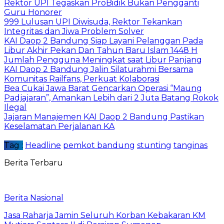
Rektor UPI Tegaskan ProBidik Bukan Pengganti
Guru Honorer
999 Lulusan UPI Diwisuda, Rektor Tekankan
Integritas dan Jiwa Problem Solver
KAI Daop 2 Bandung Siap Layani Pelanggan Pada
Libur Akhir Pekan Dan Tahun Baru Islam 1448 H
Jumlah Pengguna Meningkat saat Libur Panjang
KAI Daop 2 Bandung Jalin Silaturahmi Bersama
Komunitas Railfans, Perkuat Kolaborasi
Bea Cukai Jawa Barat Gencarkan Operasi “Maung
Padjajaran”, Amankan Lebih dari 2 Juta Batang Rokok
Ilegal
Jajaran Manajemen KAI Daop 2 Bandung Pastikan
Keselamatan Perjalanan KA
Tag :
Headline
pemkot bandung
stunting
tanginas
Berita Terbaru
Berita Nasional
Jasa Raharja Jamin Seluruh Korban Kebakaran KM