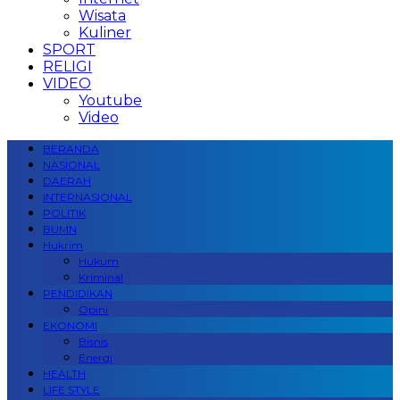
Wisata
Kuliner
SPORT
RELIGI
VIDEO
Youtube
Video
BERANDA
NASIONAL
DAERAH
INTERNASIONAL
POLITIK
BUMN
Hukrim
Hukum
Kriminal
PENDIDIKAN
Opini
EKONOMI
Bisnis
Energi
HEALTH
LIFE STYLE