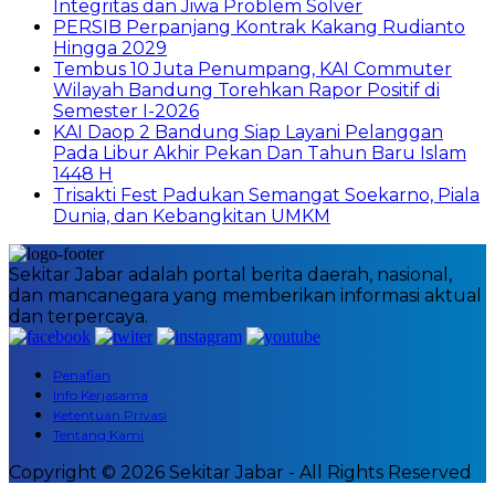
Integritas dan Jiwa Problem Solver
PERSIB Perpanjang Kontrak Kakang Rudianto
Hingga 2029
Tembus 10 Juta Penumpang, KAI Commuter
Wilayah Bandung Torehkan Rapor Positif di
Semester I-2026
KAI Daop 2 Bandung Siap Layani Pelanggan
Pada Libur Akhir Pekan Dan Tahun Baru Islam
1448 H
Trisakti Fest Padukan Semangat Soekarno, Piala
Dunia, dan Kebangkitan UMKM
Sekitar Jabar adalah portal berita daerah, nasional,
dan mancanegara yang memberikan informasi aktual
dan terpercaya.
Penafian
Info Kerjasama
Ketentuan Privasi
Tentang Kami
Copyright © 2026 Sekitar Jabar - All Rights Reserved