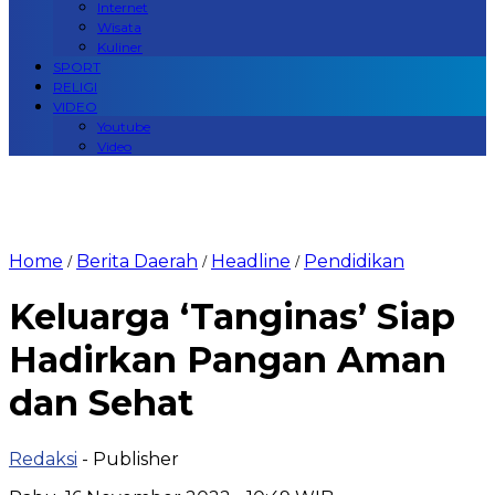
Internet
Wisata
Kuliner
SPORT
RELIGI
VIDEO
Youtube
Video
Home
Berita Daerah
Headline
Pendidikan
/
/
/
Keluarga ‘Tanginas’ Siap
Hadirkan Pangan Aman
dan Sehat
Redaksi
- Publisher