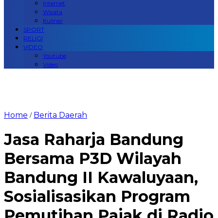
Internet
Wisata
Kuliner
SPORT
RELIGI
VIDEO
Youtube
Video
Home
Berita Daerah
/
Jasa Raharja Bandung
Bersama P3D Wilayah
Bandung II Kawaluyaan,
Sosialisasikan Program
Pemutihan Pajak di Radio