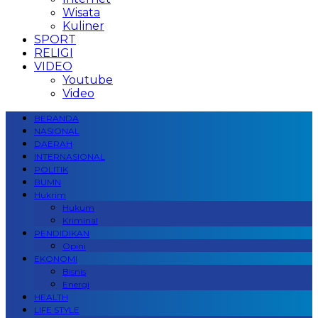
Wisata
Kuliner
SPORT
RELIGI
VIDEO
Youtube
Video
BERANDA
NASIONAL
DAERAH
INTERNASIONAL
POLITIK
BUMN
Hukrim
Hukum
Kriminal
PENDIDIKAN
Opini
EKONOMI
Bisnis
Energi
HEALTH
LIFE STYLE