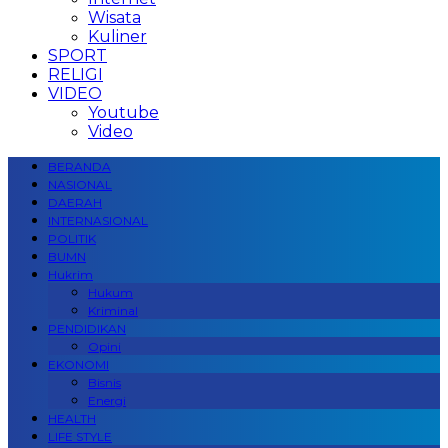
Wisata
Kuliner
SPORT
RELIGI
VIDEO
Youtube
Video
BERANDA
NASIONAL
DAERAH
INTERNASIONAL
POLITIK
BUMN
Hukrim
Hukum
Kriminal
PENDIDIKAN
Opini
EKONOMI
Bisnis
Energi
HEALTH
LIFE STYLE