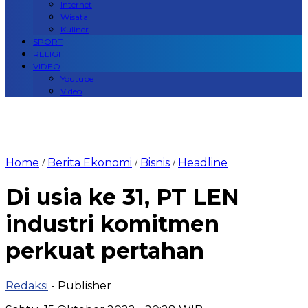
Internet
Wisata
Kuliner
SPORT
RELIGI
VIDEO
Youtube
Video
Home
Berita Ekonomi
Bisnis
Headline
/
/
/
Di usia ke 31, PT LEN
industri komitmen
perkuat pertahan
Redaksi
- Publisher