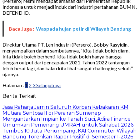
(Persero) resmi mendapat amanah dari Pemerintah Republik
Indonesia untuk menjadi induk dari industri pertahanan BUMN,
DEFEND ID.
Baca Juga :
Waspada hujan petir di Wilayah Bandung
Direktur Utama PT. Len Industri (Persero), Bobby Rasyidin,
menyampaikan dalam sambutannya, “Kita tidak boleh diam,
kita tidak boleh berhenti, kita tidak boleh hanya bangga
dengan output dari pencapaian 2021. Tahun 2022 tantangan
lebih berat lagi, dan kalau kita lihat sangat challenging sekali.”
ujarnya.
Halaman :
1
2
3
Selanjutnya
Berita Terkait
Jasa Raharja Jamin Seluruh Korban Kebakaran KM
Mutiara Sentosa II di Perairan Sumenep
Mengantarkan Impian ke Tanah Suci, Adira Finance
Umumkan Pemenang UMRAH untuk Sahabat 2026
Tembus 10 Juta Penumpang, KAI Commuter Wilayah
Bandung Torehkan Rapor Positif di Semester I-2026