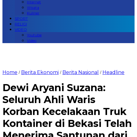
Internet
Wisata
Kuliner
SPORT
RELIGI
VIDEO
Youtube
Video
Home
Berita Ekonomi
Berita Nasional
Headline
/
/
/
Dewi Aryani Suzana:
Seluruh Ahli Waris
Korban Kecelakaan Truk
Kontainer di Bekasi Telah
Menerima Santunan dari