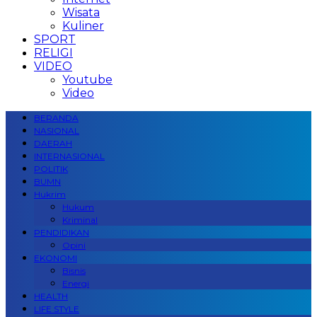
Wisata
Kuliner
SPORT
RELIGI
VIDEO
Youtube
Video
BERANDA
NASIONAL
DAERAH
INTERNASIONAL
POLITIK
BUMN
Hukrim
Hukum
Kriminal
PENDIDIKAN
Opini
EKONOMI
Bisnis
Energi
HEALTH
LIFE STYLE